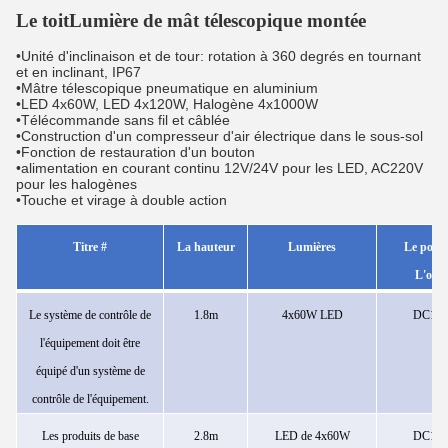
Le toit
Lumière de mât télescopique montée
•Unité d'inclinaison et de tour: rotation à 360 degrés en tournant
et en inclinant, IP67
•Mâtre télescopique pneumatique en aluminium
•LED 4x60W, LED 4x120W, Halogène 4x1000W
•Télécommande sans fil et câblée
•Construction d'un compresseur d'air électrique dans le sous-sol
•Fonction de restauration d'un bouton
•alimentation en courant continu 12V/24V pour les LED, AC220V
pour les halogènes
•Touche et virage à double action
Titre
#
La hauteur
Lumières
Le pouv
L'offr
Le système de contrôle de
1.8m
4x60W
LED
DC12
l'équipement doit être
équipé d'un système de
contrôle de l'équipement.
Les produits de base
2.8m
LED de 4x60W
DC12