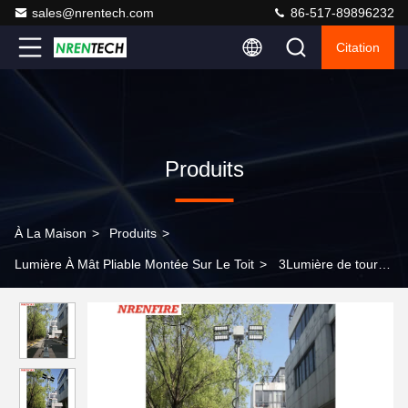
sales@nrentech.com
86-517-89896232
Citation
Produits
À La Maison
>
Produits
>
Lumière À Mât Pliable Montée Sur Le Toit
>
3Lumière de tour
de mât pneumatique de 2,5 m/lumière de tour de mât
télescopique pneumatique de 2,5 m/lumière de tour LED/lumière
de tour robot