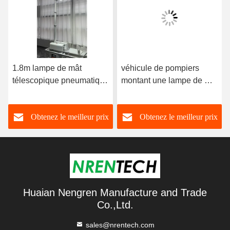
1.8m lampe de mât
véhicule de pompiers
télescopique pneumatique
montant une lampe de mât
pour véhicule de
télescopique pneumatique
pompiers, tour lumineuse
de 1,8 m montée sur le
Obtenez le meilleur prix
Obtenez le meilleur prix
d'inclinaison, tour
toit-NR-R1800-240
lumineuse de mât
pneumatique NR-R1800-
240
Huaian Nengren Manufacture and Trade
Co.,Ltd.
sales@nrentech.com