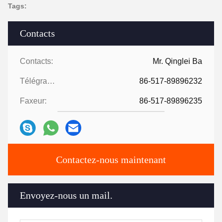
Tags:
Contacts
Contacts:
Mr. Qinglei Ba
Télégramme:
86-517-89896232
Faxeur:
86-517-89896235
Contactez-nous maintenant
Envoyez-nous un mail.