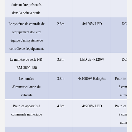
doivent être présentés
dans la boîte à outils.
Le système de contrôle de
2.8m
4x120W
LED
DC12
l'équipement doit être
équipé d'un système de
contrôle de l'équipement.
Le numéro de série NR-
3.8m
LED de 4x120W
DC12
RM-3800-480
Le numéro
3.8m
4x1000W
Halogène
Pour les app
d'immatriculation du
à comma
véhicule
numériq
Pour les appareils à
4.8m
4x200W
LED
Pour les app
commande numérique
à comma
numériq