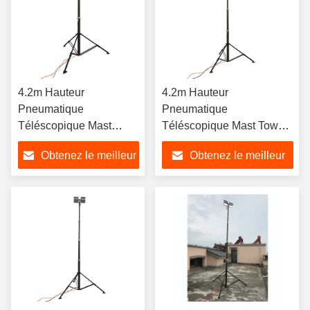
4.2m Hauteur
4.2m Hauteur
Pneumatique
Pneumatique
Téléscopique Mast
Téléscopique Mast Tower
Tower Light Lampes
Light Lampes LED 4x50W
Obtenez le meilleur
Obtenez le meilleur
LED 4x50W montées
montées avec support de
avec support de trépied
trépied à montage au sol
prix
prix
à montage au sol