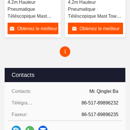
4.2m Hauteur
4.2m Hauteur
Pneumatique
Pneumatique
Téléscopique Mast
Téléscopique Mast Tower
Tower Light Lampes
Light Lampes LED 4x50W
Obtenez le meilleur
Obtenez le meilleur
LED 4x50W montées
montées avec support de
avec support de trépied
trépied à montage au sol
prix
prix
à montage au sol
1
Contacts
Contacts:
Mr. Qinglei Ba
Télégramme:
86-517-89896232
Faxeur:
86-517-89896235