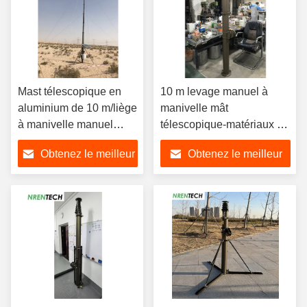
Mast télescopique en
10 m levage manuel à
aluminium de 10 m/liège
manivelle mât
à manivelle manuel
télescopique-matériaux en
mast télescopique/mast
aluminium-mât
Obtenez le meilleur
Obtenez le meilleur
télescopique à poussée
télescopique-mât antenne
prix
prix