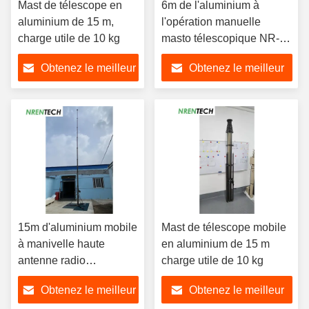
Mast de télescope en
6m de l'aluminium à
aluminium de 15 m,
l'opération manuelle
charge utile de 10 kg
masto télescopique NR-
M1700-6000 masto
Obtenez le meilleur
Obtenez le meilleur
télescopique, masto
d'antenne, masto CCTV
prix
prix
15m d'aluminium mobile
Mast de télescope mobile
à manivelle haute
en aluminium de 15 m
antenne radio
charge utile de 10 kg
télescopique mât charge
Obtenez le meilleur
Obtenez le meilleur
utile de 10 kg