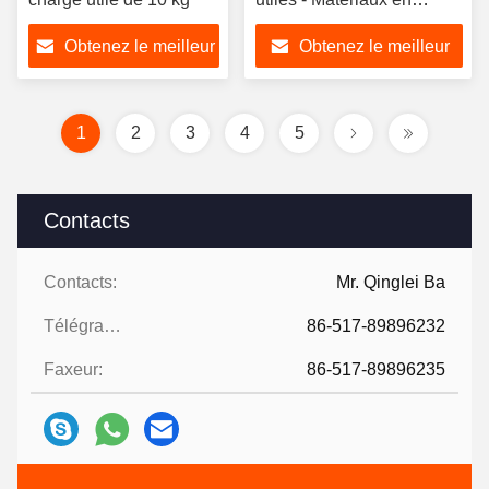
aluminium
Obtenez le meilleur
Obtenez le meilleur
prix
prix
1
2
3
4
5
Contacts
Contacts:
Mr. Qinglei Ba
Télégramme:
86-517-89896232
Faxeur:
86-517-89896235