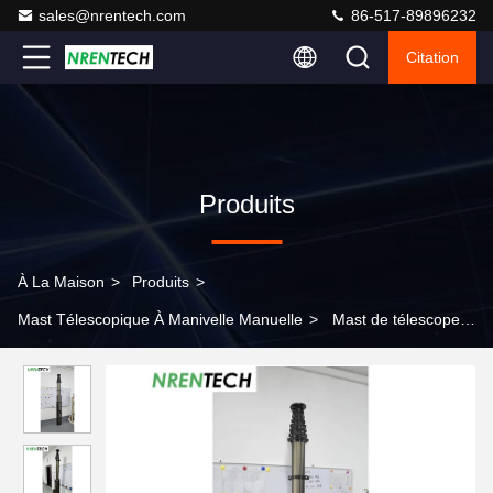
sales@nrentech.com
86-517-89896232
Citation
Produits
À La Maison
>
Produits
>
Mast Télescopique À Manivelle Manuelle
>
Mast de télescope
mobile en aluminium de 15 m charge utile de 10 kg