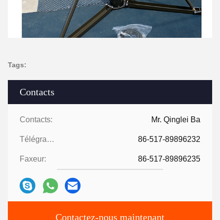
Tags:
Contacts
Contacts:
Mr. Qinglei Ba
Télégramme:
86-517-89896232
Faxeur:
86-517-89896235
Contactez-nous maintenant