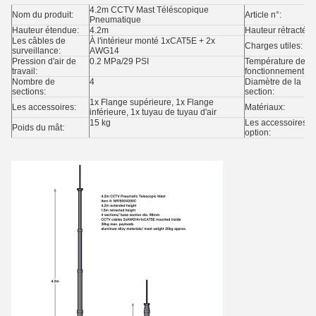
4.2m CCTV Mast Téléscopique
Nom du produit:
Article n°:
Pneumatique
Hauteur étendue:
4.2m
Hauteur rétractée:
Les câbles de
À l'intérieur monté 1xCAT5E + 2x
Charges utiles:
surveillance:
AWG14
Pression d'air de
0.2 MPa/29 PSI
Température de
travail:
fonctionnement:
Nombre de
4
Diamètre de la
sections:
section:
1x Flange supérieure, 1x Flange
Les accessoires:
Matériaux:
inférieure, 1x tuyau de tuyau d'air
15 kg
Les accessoires e
Poids du mât:
option: