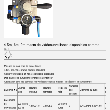
4.5m, 6m, 9m masts de vidéosurveillance disponibles comme
suit:
Masses de caméras de surveillance
4.5m, 6m, 9m comme hauteur standard
Collier verrouillable et non verrouillable disponible
Des câbles de surveillance installés à l'intérieur
Application pour les caméras de vidéosurveillance mobiles, la sécurité, la surveillance
Numéros
Charge
Hauteur
Hauteur
Poids du
Type
La partie # 2
des
Diamètre du tube
utile
étendue
rétractée
mât
collie
sections
La caméra
de
100 kg ou
30 kg/66
Ne p
4.5m/14.8 ′′
1.8m/5.9 ′′
3
82~118mm/3,22~4,65
surveillance
220 lb
livres
verro