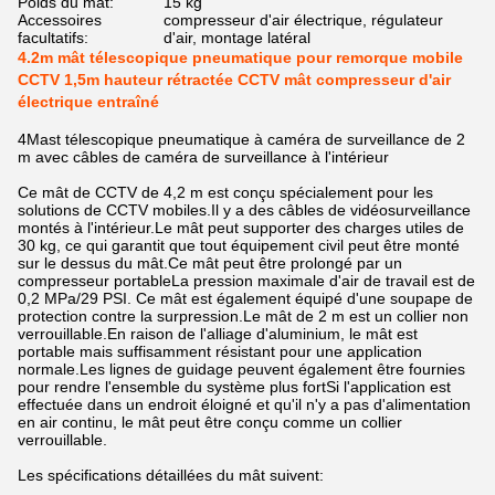
Poids du mât:
15 kg
Accessoires
compresseur d'air électrique, régulateur
facultatifs:
d'air, montage latéral
4.2m mât télescopique pneumatique pour remorque mobile
CCTV 1,5m hauteur rétractée CCTV mât compresseur d'air
électrique entraîné
4Mast télescopique pneumatique à caméra de surveillance de 2
m avec câbles de caméra de surveillance à l'intérieur
Ce mât de CCTV de 4,2 m est conçu spécialement pour les
solutions de CCTV mobiles.Il y a des câbles de vidéosurveillance
montés à l'intérieur.Le mât peut supporter des charges utiles de
30 kg, ce qui garantit que tout équipement civil peut être monté
sur le dessus du mât.Ce mât peut être prolongé par un
compresseur portableLa pression maximale d'air de travail est de
0,2 MPa/29 PSI. Ce mât est également équipé d'une soupape de
protection contre la surpression.Le mât de 2 m est un collier non
verrouillable.En raison de l'alliage d'aluminium, le mât est
portable mais suffisamment résistant pour une application
normale.Les lignes de guidage peuvent également être fournies
pour rendre l'ensemble du système plus fortSi l'application est
effectuée dans un endroit éloigné et qu'il n'y a pas d'alimentation
en air continu, le mât peut être conçu comme un collier
verrouillable.
Les spécifications détaillées du mât suivent: