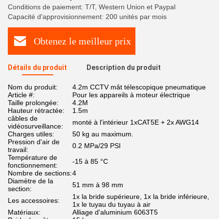
Conditions de paiement: T/T, Western Union et Paypal
Capacité d'approvisionnement: 200 unités par mois
Obtenez le meilleur prix
Détails du produit
Description du produit
Nom du produit:
4.2m CCTV mât télescopique pneumatique
Article #:
Pour les appareils à moteur électrique
Taille prolongée:
4.2M
Hauteur rétractée:
1.5m
câbles de
monté à l'intérieur 1xCAT5E + 2x AWG14
vidéosurveillance:
Charges utiles:
50 kg au maximum.
Pression d'air de
0.2 MPa/29 PSI
travail:
Température de
-15 à 85 °C
fonctionnement:
Nombre de sections:
4
Diamètre de la
51 mm à 98 mm
section:
1x la bride supérieure, 1x la bride inférieure,
Les accessoires:
1x le tuyau du tuyau à air
Matériaux:
Alliage d'aluminium 6063T5