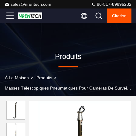
sales@nrentech.com
86-517-89896232
Citation
Produits
À La Maison
>
Produits
>
Masses Télescopiques Pneumatiques Pour Caméras De Surveillanc
>
4.2m mât télescopique pneumatique pour remorque mobile
CCTV 1,5m hauteur rétractée CCTV mât compresseur d'air
électrique entraîné