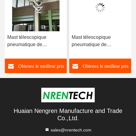
Mast télescopique
Mast télescopique
pneumatique de
pneumatique de
verrouillage de 6 m pour
verrouillage de 6 m pour
véhicule mobile de
véhicule mobile de
Obtenez le meilleur prix
Obtenez le meilleur prix
vidéosurveillance Mast
vidéosurveillance Mast
télescopique
télescopique
Huaian Nengren Manufacture and Trade
Co.,Ltd.
sales@nrentech.com