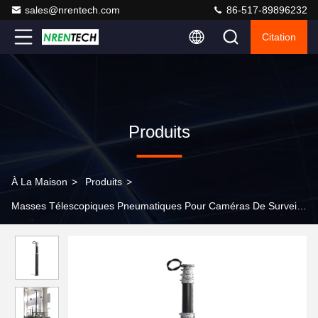
sales@nrentech.com
86-517-89896232
Citation
Produits
À La Maison
>
Produits
>
Masses Télescopiques Pneumatiques Pour Caméras De Surveillanc
>
Mast télescopique pneumatique CCTV verrouillable de 6 m /
poteaux de CCTV / mast télescopique en aluminium