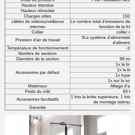
Hauteur étendue
Hauteur rétractée
1
Charges utiles
150 kg
câbles de vidéosurveillance
Le nombre total d'émissions de d
internes
fonction de la fré
Collier
collier de
0Le système d'alimentation 
Pression d'air de travail
d'alimentati
Température de fonctionnement
-15 
Nombre de sections
Diamètre de la section
98 mm 
1x la brid
1x la brid
Accessoires par défaut
1x tuyau d
1x sur la sou
Matériaux
Alliage d'al
Poids du mât
60 kg 
1 fois la bride supérieure, 1 fois l
Accessoires facultatifs
de montage latéraux, 1
Garantie
5