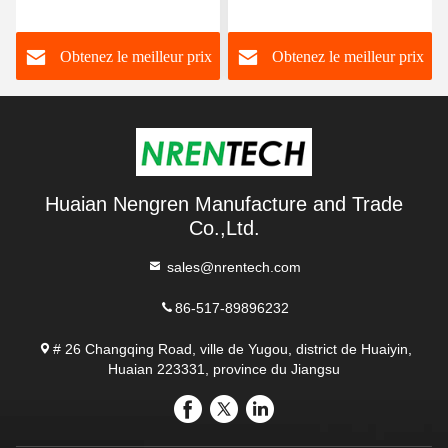
verrouillage de 6 m pour
verrouillage de 6 m pour
véhicule mobile de
véhicule mobile de
Obtenez le meilleur prix
Obtenez le meilleur prix
vidéosurveillance Mast
vidéosurveillance Mast
télescopique
télescopique
Huaian Nengren Manufacture and Trade
Co.,Ltd.
sales@nrentech.com
86-517-89896232
# 26 Changqing Road, ville de Yugou, district de Huaiyin,
Huaian 223331, province du Jiangsu