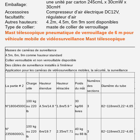
une unité par carton 245cmL x 30cmW x
Emballage:
30cmH
Accessoires
Compresseur d'air électrique DC12V,
facultatifs:
régulateur d'air
Autres hauteurs:
4.2m, 4.5m, 6m 9m sont disponibles
Type de collier:
maste de collier de verrouillage
Mast télescopique pneumatique de verrouillage de 6 m pour
véhicule mobile de vidéosurveillance Mast télescopique
Masses de caméras de surveillance
4.5m, 6m, 9m comme hauteur standard
Collier verrouillable et non verrouillable disponible
Des câbles de surveillance installés à l'intérieur
Application pour les caméras de vidéosurveillance mobiles, la sécurité, la surveillance
Numéros
Charge
Hauteur
Hauteur
Poids
Typ
La partie # 2
des
Diamètre du tube
utile
étendue
rétractée
du mât
coll
sections
100 kg
30
Ne 
N°18004500C
ou 220
4.5m/14.8 ′′
1.8m/5.9 ′′
kg/66
3
82~118mm/3,22~4,65
verr
lb
livres
100 kg
N°
40 kg
Ne 
ou 220
6m/19.7
2.35m/7.71
3
82~118mm/3,22~4,65
23506000CL
ou 88 lb
verr
lb