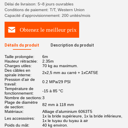
Délai de livraison: 5~8 jours ouvrables
Conditions de paiement: T/T, Western Union
Capacité d'approvisionnement: 200 unités/mois
Obtenez le meilleur prix
Détails du produit
Description du produit
Taille prolongée:
6m
Hauteur rétractée:
2.35m
Charges utiles:
70 kg au maximum.
Des câbles en
2x2,5 mm au carré + 1xCAT5E
spirale interne:
Pression d'air de
0.2 MPa/29 PSI
travail:
Température de
-15 à 85 °C
fonctionnement:
Nombre de sections:
3
Plage de diamètre
82 mm à 118 mm
de section:
Matériaux:
Alliage d'aluminium 6063T5
1x la bride supérieure, 1x la bride inférieure,
Les accessoires:
1x le tuyau du tuyau à air
Poids du mât:
40 kg environ.