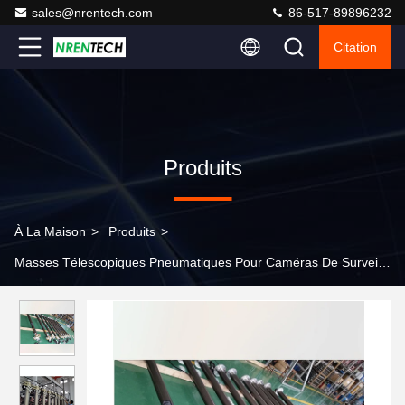
sales@nrentech.com
86-517-89896232
Citation
Produits
À La Maison
>
Produits
>
Masses Télescopiques Pneumatiques Pour Caméras De Surveillanc
>
Mast télescopique pneumatique de verrouillage de 6 m pour
véhicule mobile de vidéosurveillance Mast télescopique