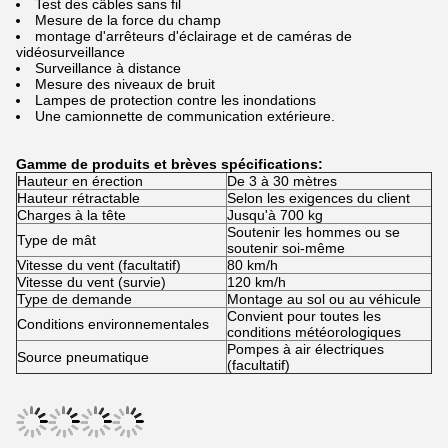
Test des câbles sans fil
Mesure de la force du champ
montage d'arrêteurs d'éclairage et de caméras de
vidéosurveillance
Surveillance à distance
Mesure des niveaux de bruit
Lampes de protection contre les inondations
Une camionnette de communication extérieure.
Gamme de produits et brèves spécifications:
Hauteur en érection
De 3 à 30 mètres
Hauteur rétractable
Selon les exigences du client
Charges à la tête
Jusqu'à 700 kg
Soutenir les hommes ou se
Type de mât
soutenir soi-même
Vitesse du vent (facultatif)
80 km/h
Vitesse du vent (survie)
120 km/h
Type de demande
Montage au sol ou au véhicule
Convient pour toutes les
Conditions environnementales
conditions météorologiques
Pompes à air électriques
Source pneumatique
(facultatif)