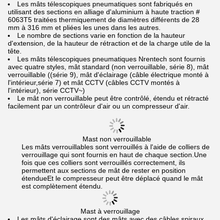
Les mâts télescopiques pneumatiques sont fabriqués en
utilisant des sections en alliage d'aluminium à haute traction #
6063T5 traitées thermiquement de diamètres différents de 28
mm à 316 mm et pliées les unes dans les autres.
Le nombre de sections varie en fonction de la hauteur
d'extension, de la hauteur de rétraction et de la charge utile de la
tête.
Les mâts télescopiques pneumatiques Nrentech sont fournis
avec quatre styles, mât standard (non verrouillable, série 8), mât
verrouillable ((série 9), mât d'éclairage (câble électrique monté à
l'intérieur,série 7) et mât CCTV (câbles CCTV montés à
l'intérieur), série CCTV~)
Le mât non verrouillable peut être contrôlé, étendu et rétracté
facilement par un contrôleur d'air ou un compresseur d'air.
Mast non verrouillable
Les mâts verrouillables sont verrouillés à l'aide de colliers de
verrouillage qui sont fournis en haut de chaque section.Une
fois que ces colliers sont verrouillés correctement, ils
permettent aux sections de mât de rester en position
étendueEt le compresseur peut être déplacé quand le mât
est complètement étendu.
Mast à verrouillage
Les mâts d'éclairage sont des mâts avec des câbles spiraux