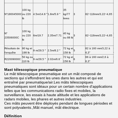
100 kg
35
N°18004500C
ou 220
4.5m/14.8 ′′
1.8m/5.9 ′′
kg/77
3
82~118mm/3,22~4,65
Fer
lb
livres
100 kg
N°
40 kg
Ne 
ou 220
6m/19.7
2.35m/7.71
3
82~118mm/3,22~4,65
23506000C
ou 88 lb
verr
lb
Résultats de
90 kg et
72 kg et
82 à 160 mm/3,22 à
Ne 
9 m/29,5 ′′
2.5m/8.2 ′′
5
l'enquête
198 lb
158 lb
6,3"
verr
50 kg ou
72 kg et
66 à 160 mm/2,6 à
Ne 
R22009000C
9 m/29,5 ′′
2.02m/6.6 ̊
6
110 lb
158 lb
6,3"
verr
Mast télescopique pneumatique
Le mât télescopique pneumatique est un mât composé de
sections qui s'effondrent les unes dans les autres et qui est
entraîné par pneumatique/air.Les mâts télescopiques
pneumatiques sont idéaux pour un certain nombre d'applications
telles que les communications radio fixes et mobiles, la
surveillance, les essais à haute altitude et les applications de
radars mobiles, les phares et autres industries.
Ces mâts peuvent être déployés pendant de longues périodes et
sont polyvalents.,Mât manuel, mât électrique.
Définition