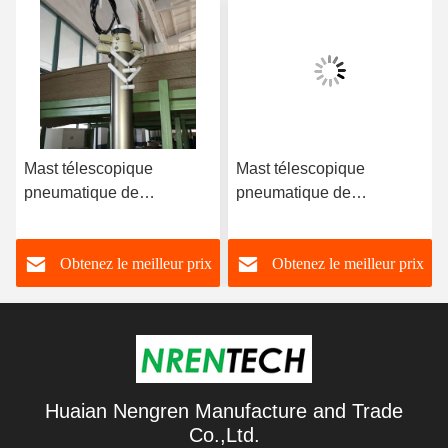
Mast télescopique
Mast télescopique
pneumatique de
pneumatique de
verrouillage de 6 m pour
verrouillage de 6 m pour
véhicule mobile de
véhicule mobile de
Obtenez le meilleur prix
Obtenez le meilleur prix
vidéosurveillance Mast
vidéosurveillance Mast
télescopique
télescopique
Huaian Nengren Manufacture and Trade
Co.,Ltd.