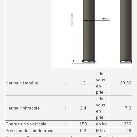
- Je
vous
Hauteur étendue
:
12
39.36
à 
en
prie
- Je
vous
Hauteur rétractée
:
2.4
7.9
à 
en
prie
Charge utile verticale
:
150
en kg
330
- 
Pression de l'air de travail
:
0.2
MPa
29
PS