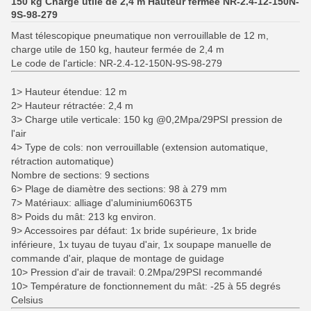
150 kg Charge utile de 2,4 m Hauteur fermée NR-2.4-12-150N-
9S-98-279
Mast télescopique pneumatique non verrouillable de 12 m,
charge utile de 150 kg, hauteur fermée de 2,4 m
Le code de l'article: NR-2.4-12-150N-9S-98-279
1> Hauteur étendue: 12 m
2> Hauteur rétractée: 2,4 m
3> Charge utile verticale: 150 kg @0,2Mpa/29PSI pression de
l'air
4> Type de cols: non verrouillable (extension automatique,
rétraction automatique)
Nombre de sections: 9 sections
6> Plage de diamètre des sections: 98 à 279 mm
7> Matériaux: alliage d'aluminium6063T5
8> Poids du mât: 213 kg environ.
9> Accessoires par défaut: 1x bride supérieure, 1x bride
inférieure, 1x tuyau de tuyau d'air, 1x soupape manuelle de
commande d'air, plaque de montage de guidage
10> Pression d'air de travail: 0.2Mpa/29PSI recommandé
10> Température de fonctionnement du mât: -25 à 55 degrés
Celsius