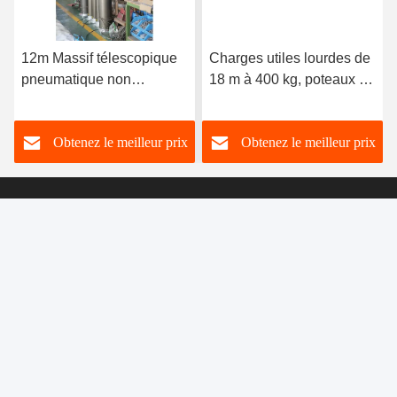
12m Massif télescopique
Charges utiles lourdes de
pneumatique non
18 m à 400 kg, poteaux de
verrouillable pour
mât télescopiques
télécommunications
pneumatiques non
Obtenez le meilleur prix
Obtenez le meilleur prix
mobiles
verrouillables
Huaian Nengren Manufacture and Trade
Co.,Ltd.
sales@nrentech.com
86-517-89896232