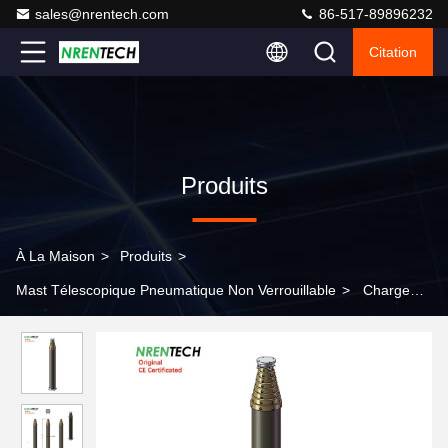
sales@nrentech.com
86-517-89896232
Citation
Produits
À La Maison
>
Produits
>
Mast Télescopique Pneumatique Non Verrouillable
>
Charge
utile de 12 m-150 kg, poteaux de mât télescopiques
pneumatiques non verrouillables