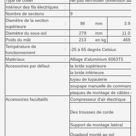
Type de collier
:
Ne pas verrouiller (extension auto
Intérieur des fils électriques
:
Nombre de sections
:
9
Diamètre de la section
:
98
mm
3.9
da
supérieure
Diamètre du sous-sol
:
279
mm
11.0
da
Poids du mât
:
213
en kg
469
- 
Température de
:
-25 à 65 degrés Celsius
fonctionnement
Matériaux
:
Alliage d'aluminium 6063T5
Accessoires par défaut
:
la bride supérieure
la bride inférieure
tuyau de tuyauterie
soupape manuelle de commande d
plaques de montage de câbles ou
Accessoires facultatifs
:
Compresseur d'air électrique
AC
1x
Des trousses de corde
4 
mo
Support de montage latéral
Ma
Ma
Quadpod monté au sol