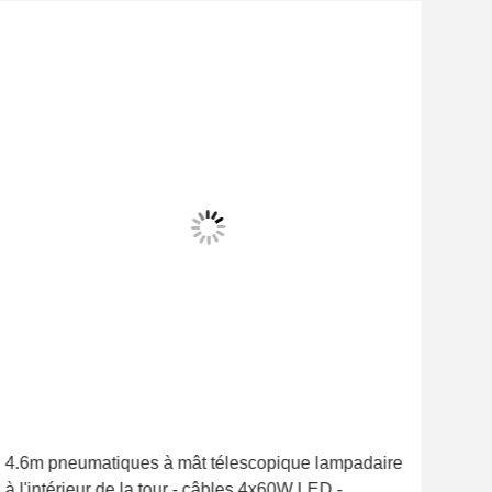
4.6m pneumatiques à mât télescopique lampadaire
4.6
à l'intérieur de la tour - câbles 4x60W LED -
l'in