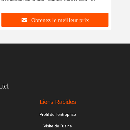
télécommande - pour tour lumineuse mobile ou tour
com
solaire
Obtenez le meilleur prix
td.
Liens Rapides
Profil de l'entreprise
Visite de l'usine