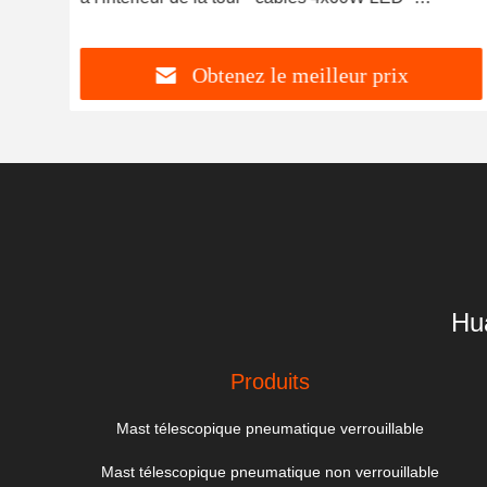
tour
télécommande - pour tour lumineuse mobile ou tour
solaire
Obtenez le meilleur prix
Hu
Produits
Mast télescopique pneumatique verrouillable
Mast télescopique pneumatique non verrouillable