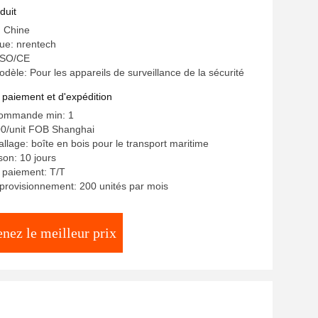
duit
: Chine
e: nrentech
 ISO/CE
èle: Pour les appareils de surveillance de la sécurité
 paiement et d'expédition
commande min: 1
00/unit FOB Shanghai
llage: boîte en bois pour le transport maritime
ison: 10 jours
 paiement: T/T
provisionnement: 200 unités par mois
nez le meilleur prix