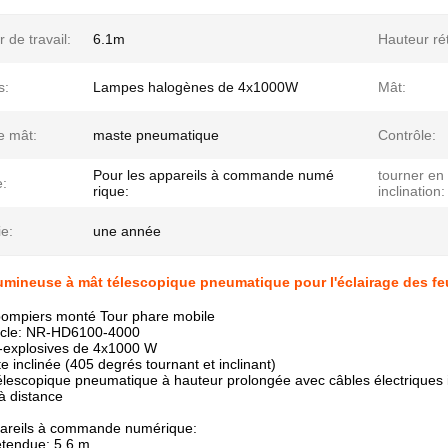
 de travail:
6.1m
Hauteur ré
s:
Lampes halogènes de 4x1000W
Mât:
e mât:
maste pneumatique
Contrôle:
Pour les appareils à commande numé
tourner en
e:
rique:
inclination:
e:
une année
umineuse à mât télescopique pneumatique pour l'éclairage des feu
ompiers monté Tour phare mobile
ticle: NR-HD6100-4000
-explosives de 4x1000 W
te inclinée (405 degrés tournant et inclinant)
lescopique pneumatique à hauteur prolongée avec câbles électriques 
 distance
pareils à commande numérique:
étendue: 5,6 m