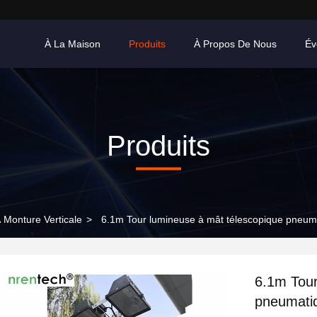
À La Maison
Produits
À Propos De Nous
Év
Produits
 Monture Verticale
>
6.1m Tour lumineuse à mât télescopique pneumati
6.1m Tour
pneumatiqu