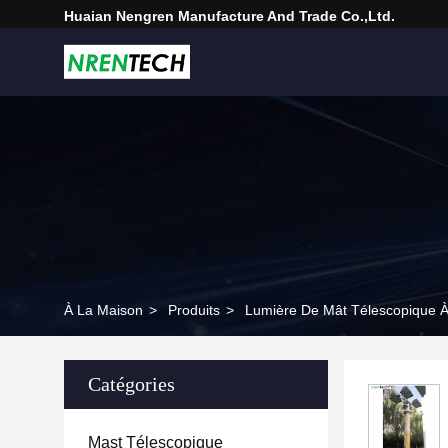
Huaian Nengren Manufacture And Trade Co.,Ltd.
À La Maison
>
Produits
>
Lumière De Mât Télescopique À
Catégories
Mast Télescopique