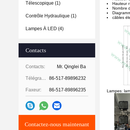
Télescopique
(1)
Hauteur r
Nombre de
Diagramm
Contrôle Hydraulique
(1)
câbles él
Lampes À LED
(4)
Contacts
Contacts:
Mr. Qinglei Ba
Télégramme:
86-517-89896232
Faxeur:
86-517-89896235
Lampes: la
Contactez-nous maintenant