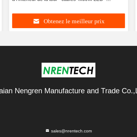
télécommande - pour tour lumineuse mobile ou tour
solaire
Obtenez le meilleur prix
aian Nengren Manufacture and Trade Co.,L
sales@nrentech.com