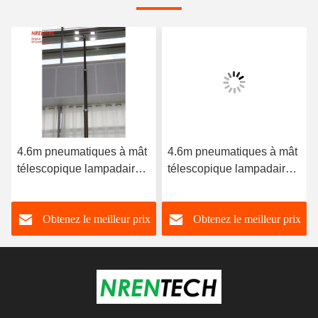
4.6m pneumatiques à mât
4.6m pneumatiques à mât
télescopique lampadaire à
télescopique lampadaire à
l'intérieur de la tour -
l'intérieur de la tour -
câbles 4x60W LED -
câbles 4x60W LED -
Obtenez le meilleur prix
Obtenez le meilleur prix
télécommande - pour tour
télécommande - pour tour
lumineuse mobile ou tour
lumineuse mobile ou tour
solaire
solaire