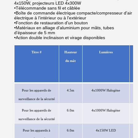
4x150W, projecteurs LED 4x300W
•Télécommande sans fil et câblée
•Boîte de commande électrique compacte/compresseur d'air
électrique à l'intérieur ou à l'extérieur
•Fonction de restauration d'un bouton
•Matériaux en alliage d'aluminium pour mâts, tubes
d'épaisseur de 5 mm
•Action double inclinaison et virage disponibles
Titre
#
Hauteur
Lumières
du mât
se
Pour les appareils de
4.5m
4x1000W
Halogène
surveillance de la sécurité
Pour les appareils de
6.0m
4x1000W
Halogène
surveillance de la sécurité
Pour les appareils à
6.0m
4x150W
LED