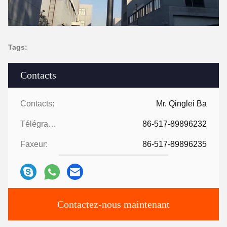
Tags:
Contacts
Contacts:
Mr. Qinglei Ba
Télégramme:
86-517-89896232
Faxeur:
86-517-89896235
Contactez-nous maintenant