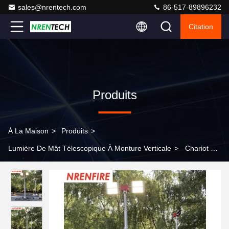
sales@nrentech.com
86-517-89896232
Citation
Produits
À La Maison
>
Produits
>
Lumière De Mât Télescopique À Monture Verticale
>
Chariot de
pompiers Monté 6m mât télescopique pneumatique 4x180W LED