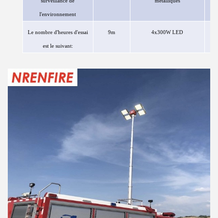
surveillance de
métalliques
l'environnement
Le nombre d'heures d'essai
9m
4x300W
LED
est le suivant: