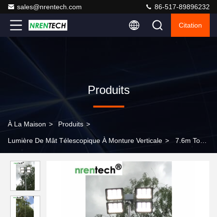
sales@nrentech.com
86-517-89896232
Citation
Produits
À La Maison
>
Produits
>
Lumière De Mât Télescopique À Monture Verticale
>
7.6m Tour
de phare à mât télescopique/ Mât télescopique pneumatique/
Tour d'éclairage anti-incendie