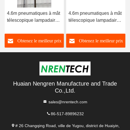
4.6m pneumatiques à mât
4.6m pneumatiques à mât
télescopique lampadaire à
télescopique lampadaire à
l'intérieur de la tour -
l'intérieur de la tour -
câbles 4x60W LED -
câbles 4x60W LED -
Obtenez le meilleur prix
Obtenez le meilleur prix
télécommande - pour tour
télécommande - pour tour
lumineuse mobile ou tour
lumineuse mobile ou tour
solaire
solaire
Huaian Nengren Manufacture and Trade
Co.,Ltd.
sales@nrentech.com
86-517-89896232
# 26 Changqing Road, ville de Yugou, district de Huaiyin,