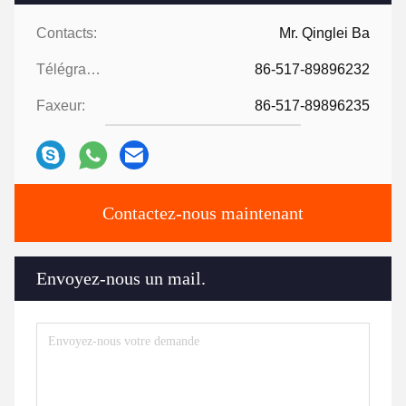
Contacts:
Mr. Qinglei Ba
Télégramme:
86-517-89896232
Faxeur:
86-517-89896235
Contactez-nous maintenant
Envoyez-nous un mail.